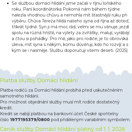
Se službou domácí hlídání jsme začali v říjnu loňského
roku. Paní koordinátorka Pokorná nám během týdne
nalezla vhodnou chůvu a nemohla mít šťastnější ruku při
výběru. Chůva Tereza hlídá našeho syna od října až doteď,
třikrát týdně. Syn ji má moc rád, velmi se mu věnuje, jezdí
spolu na různá hřiště, na výlety za zvířátky, malují, vyrábějí
a čtou si pohádky. Pro mě, jako pro rodiče, je to obrovská
úleva, mít syna s někým, komu důvěřuji, kdo ho rozvíjí a s
kým se i nasměje. Službu doporučuji všemi deseti. (2025)
Platba služby Domácí hlídání
Platba rodičů za Domácí hlídání probíhá před uskutečněním
samotného hlídání.
Pro možnost objednání služby musí mít rodiče dostatečný
kredit.
Kredit se nabíjí platbou na bankovní účet České spořitelny
číslo
1977195379/0800
pod přiděleným variabilním symbolem.
Ceník služby Domácí hlídání platný od 1. 1. 2026