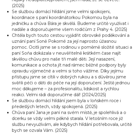
(2025)
Se službou domácí hlídání jsme velmi spokojeni,
koordinace s paní koordinátorkou Pokornou byla na
jedničku a chůva Bára je skvělá. Budeme určitě využívat i
nadále a doporučujeme všem rodičům z Prahy 4. (2025)
Chtěla bych touto cestou vyjádřit obrovské poděkování a
uznání paní Soně Pokorné za její naprosto úžasnou
pomoc. Ocitli jsme se s rodinou v poměrně složité situaci a
paní Soňa dokázala v neuvěřitelně krátkém čase najít
skvělou chůvu pro naše tři malé děti. Její nasazení,
komunikace a ochota jít nad rámec běžné podpory byly
opravdu výjimečné a velmi si toho vážíme. Díky jejímu
přístupu jsme se cítili v dobrých rukou a s důvěrou jsme
svěřili péči o děti do péče na její doporučení. Ještě jednou
moc děkujeme – za profesionalitu, lidskost a rychlou
reakci. Velmi rádi doporučíme dál! (2024/2025)
Se službou domácí hlídání jsem byla v loňském roce i
předešlých letech, vždy spokojená. (2025)
Chůva paní Jana je paní na svém místě, je spolehlivá a o
dcerku se vždy velmi pěkně starala. V letošním roce již
službu nevyužívám, ale kdybych hlídání potřebovala, určitě
bych se ozvala Vám. (2025)