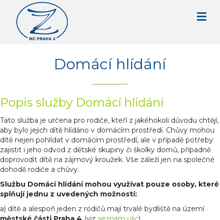
Domácí hlídání
Popis služby Domácí hlídání
Tato služba je určena pro rodiče, kteří z jakéhokoli důvodu chtějí,
aby bylo jejich dítě hlídáno v domácím prostředí. Chůvy mohou
dítě nejen pohlídat v domácím prostředí, ale v případě potřeby
zajistit i jeho odvod z dětské skupiny či školky domů, případně
doprovodit dítě na zájmový kroužek. Vše záleží jen na společné
dohodě rodiče a chůvy.
Službu Domácí hlídání mohou využívat pouze osoby, které
splňují jednu z uvedených možností:
a) dítě a alespoň jeden z rodičů mají trvalé bydliště na území
městské části Praha 4
(viz
seznam ulic
)