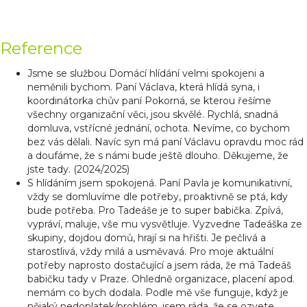
Reference
Jsme se službou Domácí hlídání velmi spokojeni a
neměnili bychom. Paní Václava, která hlídá syna, i
koordinátorka chův paní Pokorná, se kterou řešíme
všechny organizační věci, jsou skvělé. Rychlá, snadná
domluva, vstřícné jednání, ochota. Nevíme, co bychom
bez vás dělali. Navíc syn má paní Václavu opravdu moc rád
a doufáme, že s námi bude ještě dlouho. Děkujeme, že
jste tady. (2024/2025)
S hlídáním jsem spokojená. Paní Pavla je komunikativní,
vždy se domluvíme dle potřeby, proaktivně se ptá, kdy
bude potřeba. Pro Tadeáše je to super babička. Zpívá,
vypráví, maluje, vše mu vysvětluje. Vyzvedne Tadeáška ze
skupiny, dojdou domů, hrají si na hřišti. Je pečlivá a
starostlivá, vždy milá a usměvavá. Pro moje aktuální
potřeby naprosto dostačující a jsem ráda, že má Tadeáš
babičku tady v Praze. Ohledně organizace, placení apod.
nemám co bych dodala. Podle mě vše funguje, když je
nějaký nedoplatek/problém, jsem ráda, že se ozvete.