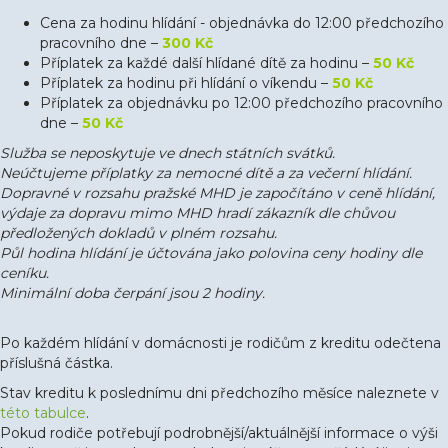
Cena za hodinu hlídání - objednávka do 12:00 předchozího
pracovního dne –
300 Kč
Příplatek za každé další hlídané dítě za hodinu –
50 Kč
Příplatek za hodinu při hlídání o víkendu –
50 Kč
Příplatek za objednávku po 12:00 předchozího pracovního
dne –
50 Kč
Služba se neposkytuje ve dnech státních svátků.
Neúčtujeme příplatky za nemocné dítě a za večerní hlídání.
Dopravné v rozsahu pražské MHD je započítáno v ceně hlídání,
výdaje za dopravu mimo MHD hradí zákazník dle chůvou
předložených dokladů v plném rozsahu.
Půl hodina hlídání je účtována jako polovina ceny hodiny dle
ceníku.
Minimální doba čerpání jsou 2 hodiny.
Po každém hlídání v domácnosti je rodičům z kreditu odečtena
příslušná částka.
Stav kreditu k poslednímu dni předchozího měsíce naleznete v
této tabulce
.
Pokud rodiče potřebují podrobnější/aktuálnější informace o výši