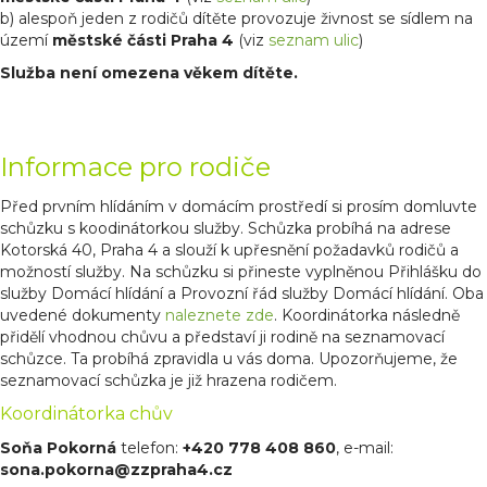
b) alespoň jeden z rodičů dítěte provozuje živnost se sídlem na
území
městské části Praha 4
(viz
seznam ulic
)
Služba není omezena věkem dítěte.
Informace pro rodiče
Před prvním hlídáním v domácím prostředí si prosím domluvte
schůzku s koodinátorkou služby. Schůzka probíhá na adrese
Kotorská 40, Praha 4 a slouží k upřesnění požadavků rodičů a
možností služby. Na schůzku si přineste vyplněnou Přihlášku do
služby Domácí hlídání a Provozní řád služby Domácí hlídání. Oba
uvedené dokumenty
naleznete zde
. Koordinátorka následně
přidělí vhodnou chůvu a představí ji rodině na seznamovací
schůzce. Ta probíhá zpravidla u vás doma. Upozorňujeme, že
seznamovací schůzka je již hrazena rodičem.
Koordinátorka chův
Soňa Pokorná
telefon:
+420
778 408 860
, e-mail:
sona.pokorna@zzpraha4.cz