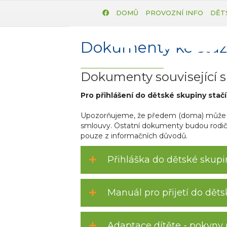
DOMŮ
PROVOZNÍ INFO
DĚT
Dokumenty ke staž
Dokumenty související s
Pro přihlášení do dětské skupiny stač
Upozorňujeme, že předem (doma) může rod
smlouvy. Ostatní dokumenty budou rodič
pouze z informačních důvodů.
Přihláška do dětské skupi
Manuál pro přijetí do dět
Adaptace dítěte - pokyny 