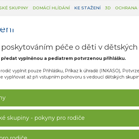
SKÉ SKUPINY
DOMÁCÍ HLÍDÁNÍ
KE STAŽENÍ
3D
OCHRANA 
ení
 poskytováním péče o děti v dětskýc
í předat vyplněnou a pediatrem potvrzenou přihlášku.
ič vyplnit pouze Přihlášku, Příkaz k úhradě (INKASO), Potvrzen
e vyplňovat až při vstupním pohovoru s vedoucí dětských skup
ny
ské skupiny - pokyny pro rodiče
pro rodiče