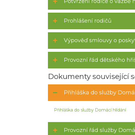
Potvrzení rodiče o vazbě 
Prohlášení rodičů
Výpověď smlouvy o poskyt
Provozní řád dětského hři
Dokumenty související s
Přihláška do služby Domác
Přihláška do služby Domácí hlídání
Provozní řád služby Domác