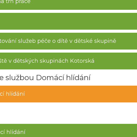
na trh práce
ování služeb péče o dítě v dětské skupině
ště v dětských skupinách Kotorská
e službou Domácí hlídání
í hlídání
í hlídání