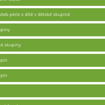
žeb péče o dítě v dětské skupině
upiny
ké skupiny
upin
upin