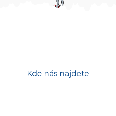
Kde nás najdete
Zdravotnické zařízení MČ Praha 4 provozuje Dětské
skupiny na Praze 4
Dětské skupiny Kotorská
se nacházejí v Kotorské ulici číslo 1590/40. Jedná se o