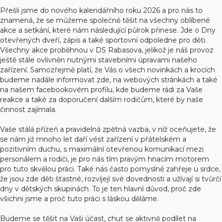
Přešli jsme do nového kalendářního roku 2026 a pro nás to
znamená, že se můžeme společně těšit na všechny oblíbené
akce a setkání, které nám následující půlrok přinese. Jde o Dny
otevřených dveří, zápis a také sportovní odpoledne pro děti.
Všechny akce proběhnou v DS Rabasova, jelikož je náš provoz
ještě stále ovlivněn nutnými stavebními úpravami našeho
zařízení. Samozřejmě platí, že Vás o všech novinkách a krocích
budeme nadále informovat zde, na webových stránkách a také
na našem facebookovém profilu, kde budeme rádi za Vaše
reakce a také za doporučení dalším rodičům, které by naše
činnost zajímala.
Vaše stálá přízeň a pravidelná zpětná vazba, v níž oceňujete, že
se nám již mnoho let daří vést zařízení v přátelském a
pozitivním duchu, s maximální otevřenou komunikací mezi
personálem a rodiči, je pro nás tím pravým hnacím motorem
pro tuto skvělou práci. Také nás často pomyslně zahřeje u srdce,
že jsou zde děti šťastné, rozvíjejí své dovednosti a užívají si tvůrčí
dny v dětských skupinách. To je ten hlavní důvod, proč zde
všichni jsme a proč tuto práci s láskou děláme.
Budeme se těšit na Vaši účast, chuť se aktivně podílet na