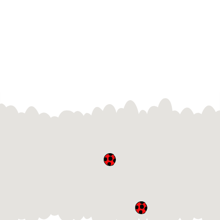
lokalitu mezi stanicemi metra Pražského povstání a
Pankrác.
ukázat na mapě
Dětské skupiny Rabasova
se nacházejí v Rabasově ulici číslo 1068/12. Tedy v těsné
blízkosti stanice metra Budějovická.
ukázat na mapě