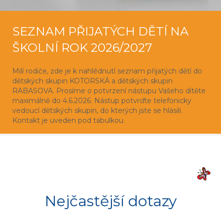
SEZNAM PŘIJATÝCH DĚTÍ NA
ŠKOLNÍ ROK 2026/2027
Milí rodiče, zde je k nahlédnutí seznam přijatých dětí do
dětských skupin KOTORSKÁ a dětských skupin
RABASOVA. Prosíme o potvrzení nástupu Vašeho dítěte
maximálně do 4.6.2026. Nástup potvrďte telefonicky
vedoucí dětských skupin, do kterých jste se hlásili.
Kontakt je uveden pod tabulkou.
Nejčastější dotazy