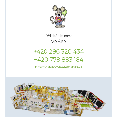
Dětská skupina
MYŠKY
+420
296 320 434
+420
778 883 184
mysky.rabasova@zzpraha4.cz