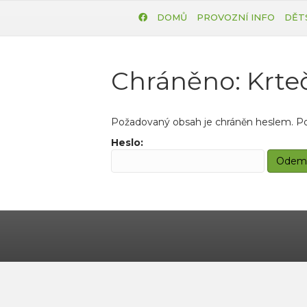
DOMŮ
PROVOZNÍ INFO
DĚT
Chráněno: Krte
Požadovaný obsah je chráněn heslem. Poku
Heslo: