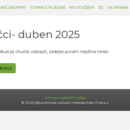
SKÉ SKUPINY
DOMÁCÍ HLÍDÁNÍ
KE STAŽENÍ
3D
OCHRANA 
čci- duben 2025
d jej chcete zobrazit, zadejte prosím nejdříve heslo:
Ochrana osobních údajů
© 2025 Zdravotnické zařízení městské části Praha 4