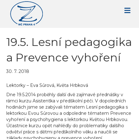
19.5. Lesní pedagogika
a Prevence vyhoření
30. 7. 2018
Lektorky – Eva Sůrová, Květa Hrbková
Dne 19.5.2014 proběhly další dvě zajímavé přednášky v
rámci kurzu Asistentka v předškolní péči. V dopoledních
hodinách jsme se zabývali tématem Lesní pedagogika s
lektorkou Evou Sůrovou a odpoledne tématem Prevence
vyhoření a psychohygiena s lektorkou Květou Hrbkovou.
Účastnice kurzu opět nahlédly do problematiky dalšího
odvětví práce s dětmi předškolního věku a naučili se
základy psychohygieny a prevence vyhoření.