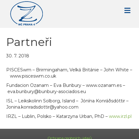
Partneři
30. 7. 2018
PISCESwm – Brirmingaham, Velká Británie – John White –
www.pisceswm.co.uk
Fundacion Ozanam – Eva Bunbury – www.ozanam.es –
eva.bunbury@bunbury-asociados.eu
ISL – Leikskolinn Solborg, Island – Jónína Konráðsdóttir –
Jonina.konradsdottir@yahoo.com
IRZL – Lublin, Polsko – Katarzyna Urban, PhD –
www.irzl.pl
Ochrana osobních údajů