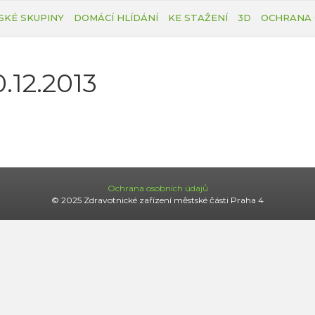
SKÉ SKUPINY
DOMÁCÍ HLÍDÁNÍ
KE STAŽENÍ
3D
OCHRANA 
0.12.2013
Ochrana osobních údajů
© 2025 Zdravotnické zařízení městské části Praha 4