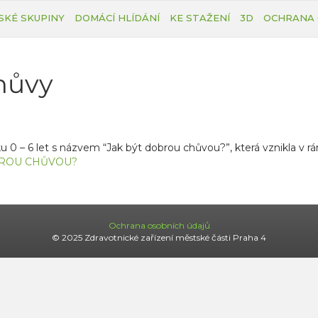
SKÉ SKUPINY
DOMÁCÍ HLÍDÁNÍ
KE STAŽENÍ
3D
OCHRANA 
hůvy
u 0 – 6 let s názvem “Jak být dobrou chůvou?”, která vznikla v r
BROU CHŮVOU?
Ochrana osobních údajů
© 2025 Zdravotnické zařízení městské části Praha 4