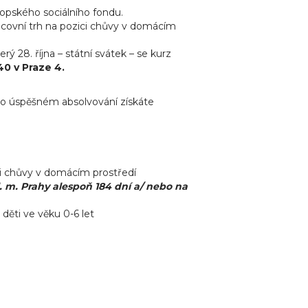
ropského sociálního fondu.
pracovní trh na pozici chůvy v domácím
ý 28. října – státní svátek – se kurz
40 v Praze 4.
eho úspěšném absolvování získáte
ici chůvy v domácím prostředí
. m. Prahy alespoň 184 dní a/ nebo na
děti ve věku 0-6 let