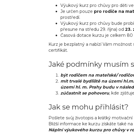
Výukový kurz pro chůvy pro děti ve 
Je určen pouze
pro rodiče na ma
prostředí.
Výukový kurz pro chůvy bude pro
přesune na středu 29. října) od
23. 
Časová dotace kurzu je celkem 80 
Kurz je bezplatný a nabízí Vám možnost s
certifikát.
Jaké podmínky musím s
být rodičem na mateřské/ rodičo
mít trvalé bydliště na území hl.
území hl. m. Prahy budu v násled
zúčastnit se pohovoru
, kde zjišť
Jak se mohu přihlásit?
Pošlete svůj životopis a krátký motivační 
Bližší informace ke kurzu získáte také na
Náplní výukového kurzu pro chůvy v ro