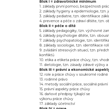
Blok I = zdravotnické minimum
1. základy první pomoci, bezpečnosti práce
2. základy hygieny a epidemiologie, tzn
3. základy pediatrie, tzn. identifikace zák
4. prevence a péče o zdraví dítěte, tzn. o
Blok II = péče o dítě
5. základy pedagogiky, tzn. výchovné zamě
6. základy psychologie dítěte, tzn. obou
7. základy psychopatologie, tzn. identif
8. základy sociologie, tzn. identifikace r
9. zvládání stresových situací, tzn. předc
konfliktů
10. etika a etiketa práce chůvy, tzn. vho
11. dietologie, tzn. zásady zdravé výživy 
Blok III = právní a ekonomické aspekt
12. role a práce chůvy v soukromé rodině
13. rodinné právo
14. metody sociální práce, sociálně práv
15. právní aspekty práce chůvy
16. daňové předpisy týkající se
výkonu práce chůvy
17. základy účetnictví
Blok IV = praxe