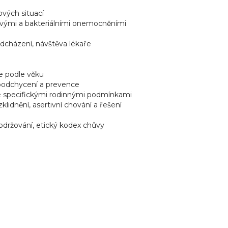
ových situací
rovými a bakteriálními onemocněními
ředcházení, návštěva lékaře
te podle věku
 podchycení a prevence
 a se specifickými rodinnými podmínkami
klidnění, asertivní chování a řešení
dodržování, etický kodex chůvy