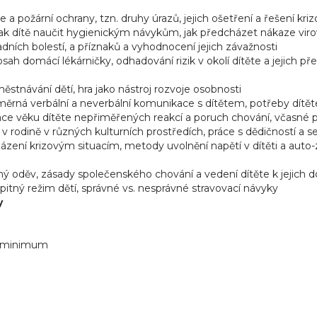
 a požární ochrany, tzn. druhy úrazů, jejich ošetření a řešení kriz
. jak dítě naučit hygienickým návykům, jak předcházet nákaze vi
ladních bolestí, a příznaků a vyhodnocení jejich závažnosti
bsah domácí lékárničky, odhadování rizik v okolí dítěte a jejich p
stnávání dětí, hra jako nástroj rozvoje osobnosti
směrná verbální a neverbální komunikace s dítětem, potřeby dítě
ikace věku dítěte nepřiměřených reakcí a poruch chování, včasné
olí v rodině v různých kulturních prostředích, práce s dědičností
házení krizovým situacím, metody uvolnění napětí v dítěti a auto-z
dný oděv, zásady společenského chování a vedení dítěte k jejich 
a pitný režim dětí, správné vs. nesprávné stravovací návyky
y
ní minimum