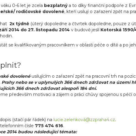
věku 0-6 let je zcela
bezplatný
a to díky finanční podpoře z Ev
teřské/ rodičovské dovolené
, kteří usilují o zařazení zpět na 
bíhat
2x týdně
(úterý dopoledne a čtvrtek dopoledne, pouze z úter
září 2014 do 27. listopadu 2014
v budově jeslí
Kotorská 1590/
hodin.
tát se kvalifikovaným pracovníkem v oblasti péče o dítě a po j
plnit?
vské dovolené
usilujícím o zařazení zpět na pracovní trh na poz
m. Prahy nebo se v uplynulých 366 dnech zdržovat na území hl
ujících 366 dnech zdržovat alespoň 184 dní.
ujeme především motivaci a zájem o práci chůvy spojenou s péčí o 
dopis (stačí pár řádek) na
lucie.zelenková@zzpraha4.cz
.
 telefonním čísle
775 474 616
.
ce 2014 budou následující témata: