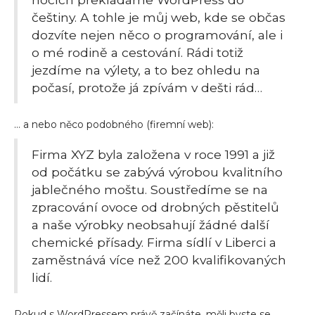
češtiny. A tohle je můj web, kde se občas
dozvíte nejen něco o programování, ale i
o mé rodině a cestování. Rádi totiž
jezdíme na výlety, a to bez ohledu na
počasí, protože já zpívám v dešti rád…
… a nebo něco podobného (firemní web):
Firma XYZ byla založena v roce 1991 a již
od počátku se zabývá výrobou kvalitního
jablečného moštu. Soustředíme se na
zpracování ovoce od drobných pěstitelů
a naše výrobky neobsahují žádné další
chemické přísady. Firma sídlí v Liberci a
zaměstnává více než 200 kvalifikovaných
lidí.
Pokud s WordPressem právě začínáte, měli byste se