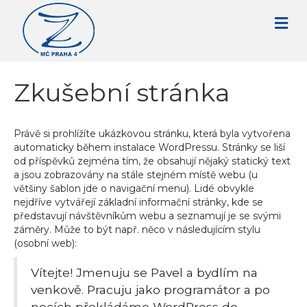
Zkušební stránka
Právě si prohlížíte ukázkovou stránku, která byla vytvořena
automaticky během instalace WordPressu. Stránky se liší
od příspěvků zejména tím, že obsahují nějaký statický text
a jsou zobrazovány na stále stejném místě webu (u
většiny šablon jde o navigační menu). Lidé obvykle
nejdříve vytvářejí základní informační stránky, kde se
představují návštěvníkům webu a seznamují je se svými
záměry. Může to být např. něco v následujícím stylu
(osobní web):
Vítejte! Jmenuju se Pavel a bydlím na
venkově. Pracuju jako programátor a po
nocích překládáme WordPress do