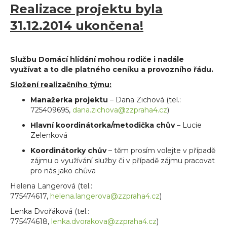
Realizace projektu byla
31.12.2014 ukončena!
Službu Domácí hlídání mohou rodiče i nadále
využívat a to dle platného ceníku a provozního řádu.
Složení realizačního týmu:
Manažerka projektu
– Dana Zichová (tel.:
725409695,
dana.zichova@zzpraha4.cz
)
Hlavní koordinátorka/metodička chův
– Lucie
Zelenková
Koordinátorky chův
– těm prosím volejte v případě
zájmu o využívání služby či v případě zájmu pracovat
pro nás jako chůva
Helena Langerová (tel.:
775474617,
helena.langerova@zzpraha4.cz
)
Lenka Dvořáková (tel.:
775474618,
lenka.dvorakova@zzpraha4.cz
)