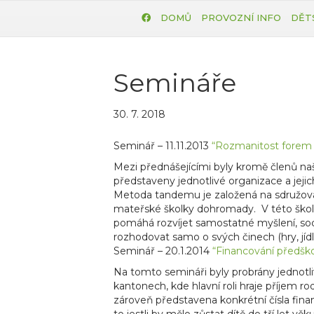
DOMŮ
PROVOZNÍ INFO
DĚT
Semináře
30. 7. 2018
Seminář – 11.11.2013
“Rozmanitost forem p
Mezi přednášejícími byly kromě členů na
představeny jednotlivé organizace a jejich
Metoda tandemu je založená na sdružování
mateřské školky dohromady. V této školc
pomáhá rozvíjet samostatné myšlení, soci
rozhodovat samo o svých činech (hry, jídl
Seminář – 20.1.2014
“Financování předško
Na tomto semináři byly probrány jednotl
kantonech, kde hlavní roli hraje příjem 
zároveň představena konkrétní čísla fina
to jestli by mělo zůstat dítě do tří let v