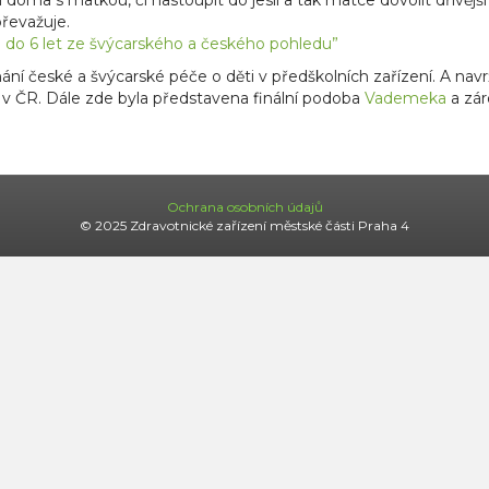
řevažuje.
u do 6 let ze švýcarského a českého pohledu”
ní české a švýcarské péče o děti v předškolních zařízení. A nav
s v ČR. Dále zde byla představena finální podoba
Vademeka
a zár
Ochrana osobních údajů
© 2025 Zdravotnické zařízení městské části Praha 4