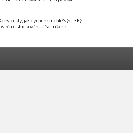
rženy cesty, jak bychom mohli švýcarský
oveň i distribuována účastníkům