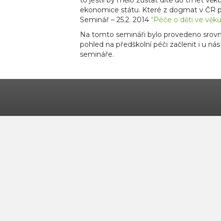
ekonomice státu. Které z dogmat v ČR p
Seminář – 25.2. 2014
“Péče o děti ve věk
Na tomto semináři bylo provedeno srovná
pohled na předškolní péči začlenit i u ná
semináře.