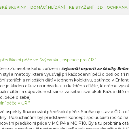
SKÉ SKUPINY
DOMÁCÍ HLÍDÁNÍ
KE STAŽENÍ
3D
OCHRANA 
ředškolní péče ve Švýcarsku, inspirace pro ČR.”
šeho Zdravotnického zařízení i
švýcarští experti ze školky Enfa
 styl a metody, které využívají při každodenní péči o děti od tří m
 starších a mladších dětí v jednom kolektivu, zatímco v Enfantas
e je kladen důraz na individualitu každého dítěte, kterému vy
ální cítění a odpovědnost sama za sebe i své okolí. Každé dítě m
o, péče o sebe).
lní péče v ČR.”
ivé aspekty financování předškolní péče. Současný stav v ČR a d
rodiny. Posluchačům byl představen koncept spoluúčasti rodičů na
ncování předškolní péče v MČ P4 a MČ P10. Byla tu probrána otáz
ěku doma s matkou, či nastoupit do jeslí a tak matce dovolit dřívěj