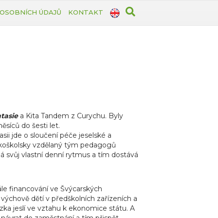
OSOBNÍCH ÚDAJŮ
KONTAKT
ntasie
a Kita Tandem z Curychu. Byly
ěsíců do šesti let.
ii jde o sloučení péče jeselské a
sokoškolsky vzdělaný tým pedagogů
á svůj vlastní denní rytmus a tím dostává
ále financování ve Švýcarských
 výchově dětí v předškolních zařízeních a
ka jeslí ve vztahu k ekonomice státu. A
ší návrat do zaměstnání a tím přispět