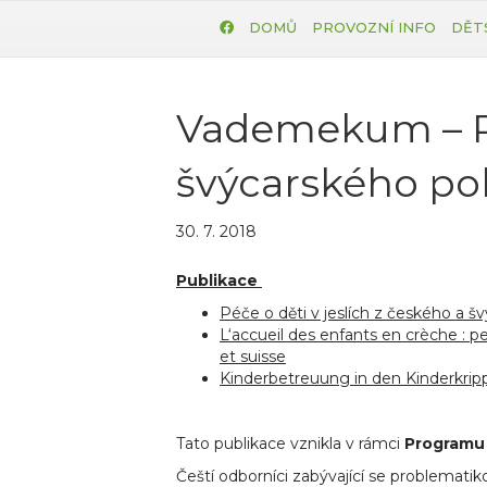
DOMŮ
PROVOZNÍ INFO
DĚT
Vademekum – Péč
švýcarského po
30. 7. 2018
Publikace
Péče o děti v jeslích z českého a 
L‘accueil des enfants en crèche : 
et suisse
Kinderbetreuung in den Kinderkrip
Tato publikace vznikla v rámci
Programu 
Čeští odborníci zabývající se problematik