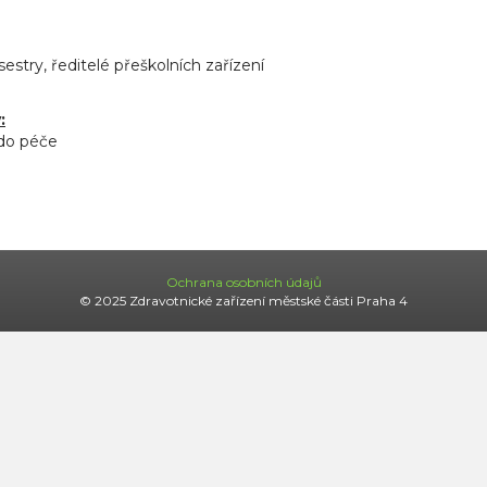
estry, ředitelé přeškolních zařízení
:
 do péče
Ochrana osobních údajů
© 2025 Zdravotnické zařízení městské části Praha 4