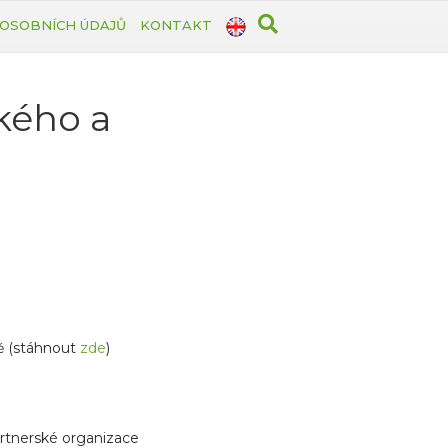
OSOBNÍCH ÚDAJŮ
KONTAKT
kého a
ě (stáhnout
zde
)
partnerské organizace