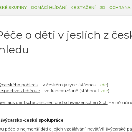
SKÉ SKUPINY
DOMÁCÍ HLÍDÁNÍ
KE STAŽENÍ
3D
OCHRANA 
e o děti v jeslích z čes
hledu
švýcarského pohledu
– v českém jazyce (stáhnout
zde
)
perspectives tchèque
– ve francouzštině (stáhnout
zde
)
pen aus der tschechischen und schweizerischen Sich
– v němčin
švýcarsko-české spolupráce
.
ou péče o nejmenší děti a jejich vzdělávání, navštívili švýcarské 