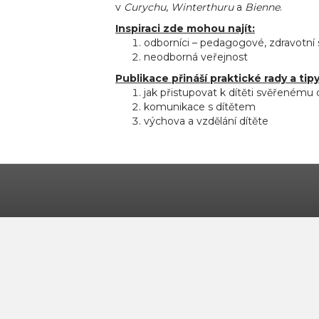
v
Curychu
,
Winterthuru
a
Bienne
.
Inspiraci zde mohou najít:
odborníci – pedagogové, zdravotní s
neodborná veřejnost
Publikace přináší praktické rady a tipy
jak přistupovat k dítěti svěřenému
komunikace s dítětem
výchova a vzdělání dítěte