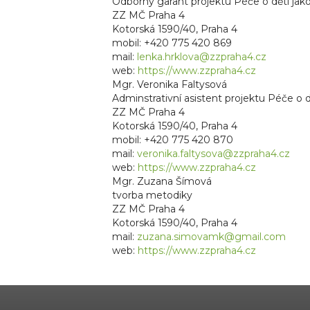
Odborný garant projektu Péče o děti ja
ZZ MČ Praha 4
Kotorská 1590/40, Praha 4
mobil: +420 775 420 869
mail:
lenka.hrklova@zzpraha4.cz
web:
https://www.zzpraha4.cz
Mgr. Veronika Faltysová
Adminstrativní asistent projektu Péče o 
ZZ MČ Praha 4
Kotorská 1590/40, Praha 4
mobil: +420 775 420 870
mail:
veronika.faltysova@zzpraha4.cz
web:
https://www.zzpraha4.cz
Mgr. Zuzana Šímová
tvorba metodiky
ZZ MČ Praha 4
Kotorská 1590/40, Praha 4
mail:
zuzana.simova
mk@gmail.com
web:
https://www.zzpraha4.cz