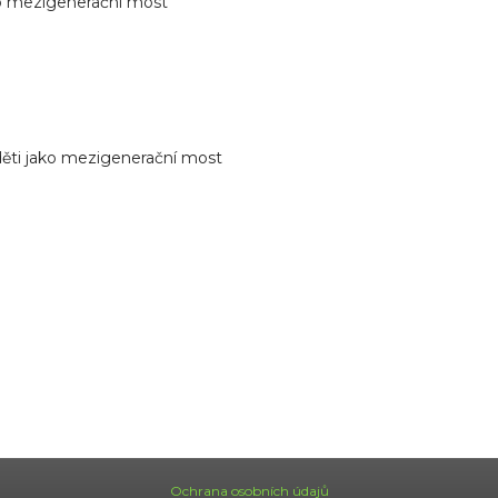
ko mezigenerační most
děti jako mezigenerační most
Ochrana osobních údajů